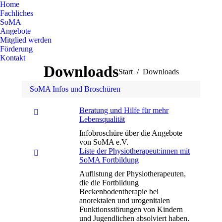
Home
Fachliches
SoMA
Angebote
Mitglied werden
Förderung
Kontakt
Downloads
Sie befinden sich hier:
Start
Downloads
SoMA Infos und Broschüren
Beratung und Hilfe für mehr
Lebensqualität
Infobroschüre über die Angebote
von SoMA e.V.
Liste der Physiotherapeut:innen mit
SoMA Fortbildung
Auflistung der Physiotherapeuten,
die die Fortbildung
Beckenbodentherapie bei
anorektalen und urogenitalen
Funktionsstörungen von Kindern
und Jugendlichen absolviert haben.