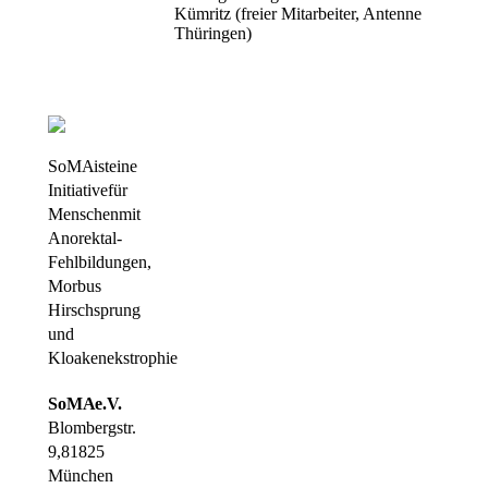
Kümritz (freier Mitarbeiter, Antenne
Thüringen)
SoMA ist eine
Initiative für
Menschen mit
Anorektal-
Fehlbildungen,
Morbus
Hirschsprung
und
Kloakenekstrophie
SoMA e.V.
Blombergstr.
9, 81825
München