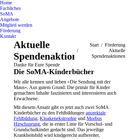
Home
Fachliches
SoMA
Angebote
Mitglied werden
Förderung
Kontakt
Aktuelle
Sie befinden sich hier:
Start
Förderung
Aktuelle
Spendenaktionen
Spendenaktionen
Danke für Eure Spende
Die SoMA-Kinderbücher
Wir alle kennen und lieben »Die Sendung mit der
Maus«. Aus gutem Grund: Die primär für Kinder
gemachten Inhalte faszinieren und interessieren auch
Erwachsene.
Mit diesem Ansatz gibt es jetzt auch zwei SoMA
Kinderbücher zu den Fehlbildungen
anorektale
Fehlbildung
,
Kloakenekstrophie
und
Morbus
Hirschsprung
, die in erster Linie für Vorschul- und
Grundschulkinder gedacht sind. Das jeweilige
Krankheitsbild wird kindgerecht aufbereitet.