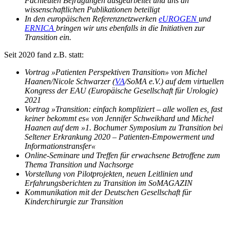
Fachleuten Befragungen ausgearbeitet und uns an
wissenschaftlichen Publikationen beteiligt
In den europäischen Referenznetzwerken
eUROGEN
und
ERNICA
bringen wir uns ebenfalls in die Initiativen zur
Transition ein.
Seit 2020 fand z.B. statt:
Vortrag »Patienten Perspektiven Transition» von Michel
Haanen/Nicole Schwarzer (
VA
/SoMA e.V.) auf dem virtuellen
Kongress der EAU (Europäische Gesellschaft für Urologie)
2021
Vortrag
»Transition: einfach kompliziert – alle wollen es, fast
keiner bekommt es« von Jennifer Schweikhard und Michel
Haanen auf dem »1. Bochumer Symposium zu Transition bei
Seltener Erkrankung 2020 – Patienten-Empowerment und
Informationstransfer«
Online-Seminare und Treffen für erwachsene Betroffene zum
Thema Transition und Nachsorge
Vorstellung von Pilotprojekten, neuen Leitlinien und
Erfahrungsberichten zu Transition im SoMAGAZIN
Kommunikation mit der Deutschen Gesellschaft für
Kinderchirurgie zur Transition