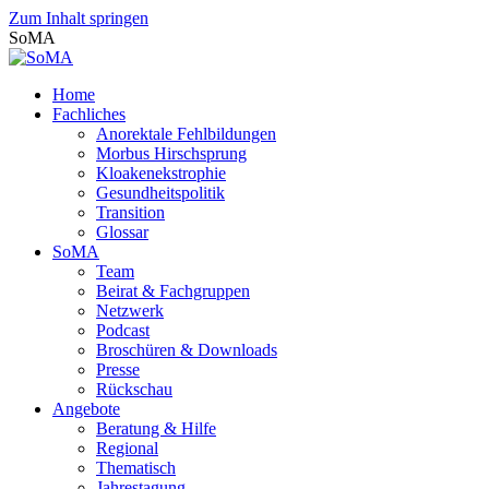
Zum Inhalt springen
SoMA
Home
Fachliches
Anorektale Fehlbildungen
Morbus Hirschsprung
Kloakenekstrophie
Gesundheitspolitik
Transition
Glossar
SoMA
Team
Beirat & Fachgruppen
Netzwerk
Podcast
Broschüren & Downloads
Presse
Rückschau
Angebote
Beratung & Hilfe
Regional
Thematisch
Jahrestagung