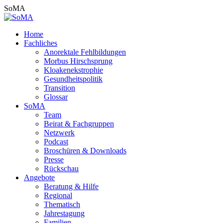
Zum
SoMA
Inhalt
springen
Home
Fachliches
Anorektale Fehlbildungen
Morbus Hirschsprung
Kloakenekstrophie
Gesundheitspolitik
Transition
Glossar
SoMA
Team
Beirat & Fachgruppen
Netzwerk
Podcast
Broschüren & Downloads
Presse
Rückschau
Angebote
Beratung & Hilfe
Regional
Thematisch
Jahrestagung
Familien