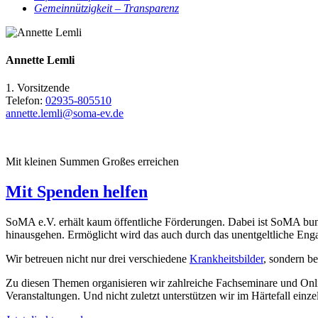
Gemeinnützigkeit – Transparenz
Annette Lemli
1. Vorsitzende
Telefon:
02935-805510
annette.lemli@soma-ev.de
Mit kleinen Summen Großes erreichen
Mit Spenden helfen
SoMA e.V. erhält kaum öffentliche Förderungen. Dabei ist SoMA bundes
hinausgehen. Ermöglicht wird das auch durch das unentgeltliche Engag
Wir betreuen nicht nur drei verschiedene
Krankheitsbilder
, sondern b
Zu diesen Themen organisieren wir zahlreiche Fachseminare und On
Veranstaltungen. Und nicht zuletzt unterstützen wir im Härtefall einze