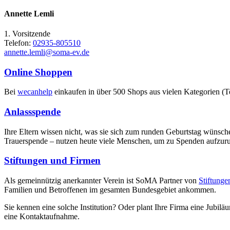
Annette Lemli
1. Vorsitzende
Telefon:
02935-805510
annette.lemli@soma-ev.de
Online Shoppen
Bei
wecanhelp
einkaufen in über 500 Shops aus vielen Kategorien (T
Anlassspende
Ihre Eltern wissen nicht, was sie sich zum runden Geburtstag wünsc
Trauerspende – nutzen heute viele Menschen, um zu Spenden aufzurufe
Stiftungen und Firmen
Als gemeinnützig anerkannter Verein ist SoMA Partner von
Stiftunge
Familien und Betroffenen im gesamten Bundesgebiet ankommen.
Sie kennen eine solche Institution? Oder plant Ihre Firma eine Jubil
eine Kontaktaufnahme.