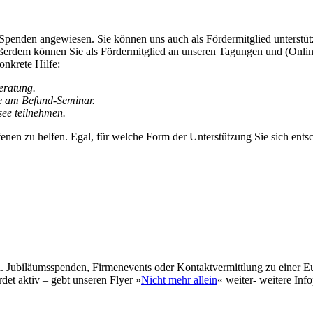
 Spenden angewiesen. Sie können uns auch als Fördermitglied unterstüt
Außerdem können Sie als Fördermitglied an unseren Tagungen und (Onli
onkrete Hilfe:
Beratung.
me am Befund-Seminar.
ee teilnehmen.
fenen zu helfen. Egal, für welche Form der Unterstützung Sie sich ents
 Jubiläumsspenden, Firmenevents oder Kontaktvermittlung zu einer Euc
et aktiv – gebt unseren Flyer »
Nicht mehr allein
« weiter- weitere Inf