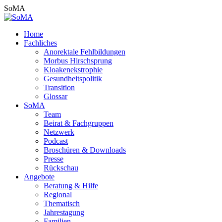
Zum
SoMA
Inhalt
springen
Home
Fachliches
Anorektale Fehlbildungen
Morbus Hirschsprung
Kloakenekstrophie
Gesundheitspolitik
Transition
Glossar
SoMA
Team
Beirat & Fachgruppen
Netzwerk
Podcast
Broschüren & Downloads
Presse
Rückschau
Angebote
Beratung & Hilfe
Regional
Thematisch
Jahrestagung
Familien