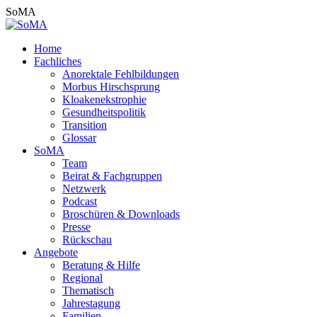
Zum
SoMA
Inhalt
springen
Home
Fachliches
Anorektale Fehlbildungen
Morbus Hirschsprung
Kloakenekstrophie
Gesundheitspolitik
Transition
Glossar
SoMA
Team
Beirat & Fachgruppen
Netzwerk
Podcast
Broschüren & Downloads
Presse
Rückschau
Angebote
Beratung & Hilfe
Regional
Thematisch
Jahrestagung
Familien