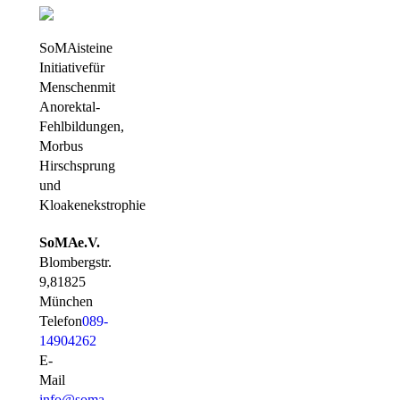
SoMA ist eine
Initiative für
Menschen mit
Anorektal-
Fehlbildungen,
Morbus
Hirschsprung
und
Kloakenekstrophie
SoMA e.V.
Blombergstr.
9, 81825
München
Telefon
089-
14904262
E-
Mail
info@soma-