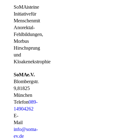
SoMA ist eine
Initiative für
Menschen mit
Anorektal-
Fehlbildungen,
Morbus
Hirschsprung
und
Kloakenekstrophie
SoMA e.V.
Blombergstr.
9, 81825
München
Telefon
089-
14904262
E-
Mail
info@soma-
ev.de