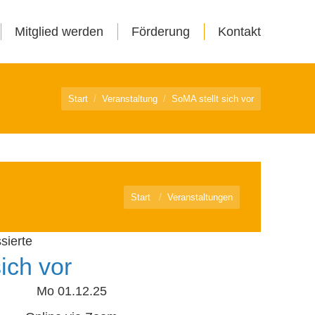
Mitglied werden
Förderung
Kontakt
Sie befinden sich hier:
Start
Veranstaltung
SoMA stellt sich vor
Sie befinden sich hier:
Start
Veranstaltungen
sierte
ich vor
Mo 01.12.25