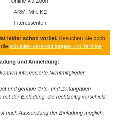
Online via Zoom
ARM, MH, KE
Interessenten
st leider schon vorbei.
Besuchen Sie doch
 die
aktuellen Veranstaltungen und Termine
.
nladung und Anmeldung:
können interessierte Nichtmitglieder
bot und genaue Orts- und Zeitangaben
 mit der Einladung, die rechtzeitig verschickt
rst nach Aussendung der Einladung möglich.