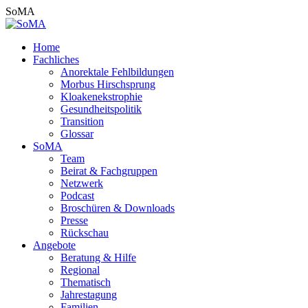
Zum
SoMA
Inhalt
springen
Home
Fachliches
Anorektale Fehlbildungen
Morbus Hirschsprung
Kloakenekstrophie
Gesundheitspolitik
Transition
Glossar
SoMA
Team
Beirat & Fachgruppen
Netzwerk
Podcast
Broschüren & Downloads
Presse
Rückschau
Angebote
Beratung & Hilfe
Regional
Thematisch
Jahrestagung
Familien