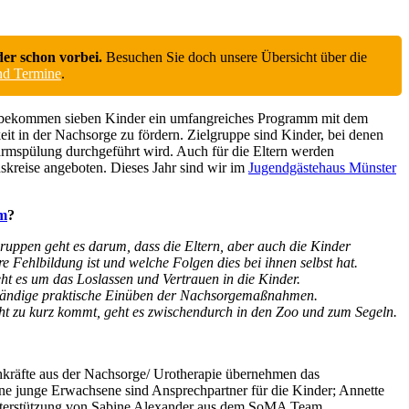
der schon vorbei.
Besuchen Sie doch unsere Übersicht über die
und Termine
.
il bekommen sieben Kinder ein umfangreiches Programm mit dem
keit in der Nachsorge zu fördern. Zielgruppe sind Kinder, bei denen
 Darmspülung durchgeführt wird. Auch für die Eltern werden
kreise angeboten. Dieses Jahr sind wir im
Jugendgästehaus Münster
m
?
ruppen geht es darum, dass die Eltern, aber auch die Kinder
e Fehlbildung ist und welche Folgen dies bei ihnen selbst hat.
ht es um das Loslassen und Vertrauen in die Kinder.
ständige praktische Einüben der Nachsorgemaßnahmen.
t zu kurz kommt, geht es zwischendurch in den Zoo und zum Segeln.
hkräfte aus der Nachsorge/ Urotherapie übernehmen das
ne junge Erwachsene sind Ansprechpartner für die Kinder; Annette
 Unterstützung von Sabine Alexander aus dem SoMA Team.