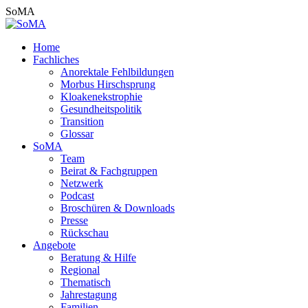
Zum
SoMA
Inhalt
springen
Home
Fachliches
Anorektale Fehlbildungen
Morbus Hirschsprung
Kloakenekstrophie
Gesundheitspolitik
Transition
Glossar
SoMA
Team
Beirat & Fachgruppen
Netzwerk
Podcast
Broschüren & Downloads
Presse
Rückschau
Angebote
Beratung & Hilfe
Regional
Thematisch
Jahrestagung
Familien