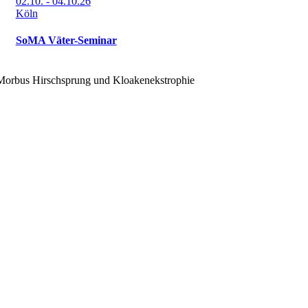
02.10. - 04.10.26
Köln
SoMA Väter-Seminar
, Morbus Hirschsprung und Kloakenekstrophie