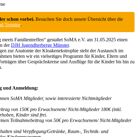
ene
der schon vorbei.
Besuchen Sie doch unsere Übersicht über die
und Termine
.
meets Familientreffen“ gestaltet SoMA e.V. am 31.05.2025 einen
in der
DJH Jugendherberge Münster
.
en zur Anatomie der Kloakenekstrophie steht der Austausch im
ahmen bieten wir ein vielseitiges Programm für Kinder, Eltern und
orträgen über Gesprächskreise und Ausflüge für die Kinder bis hin zu
n.
ng und Anmeldung:
nnen SoMA Mitglieder, sowie interessierte Nichtmitglieder
itrag von 150€ pro Erwachsenem/ Nicht-Mitglieder 180€ (inkl.
oben, Kinder sind frei.
 einen Teilnahmebeitrag von 50€ pro Erwachsenem/ Nicht-Mitglieder
halten sind Verpflegung/Getränke, Raum-, Technik- und
 das Kinderprogramm.