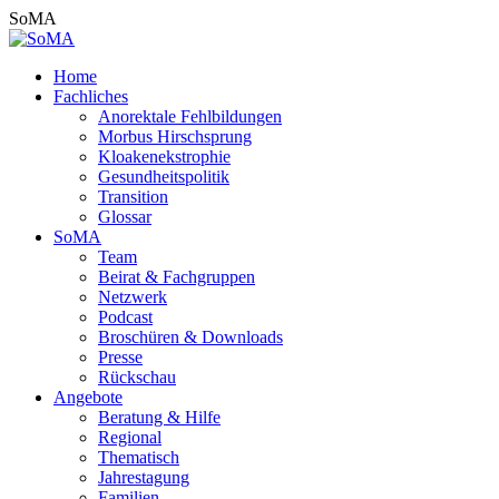
Zum
SoMA
Inhalt
springen
Home
Fachliches
Anorektale Fehlbildungen
Morbus Hirschsprung
Kloakenekstrophie
Gesundheitspolitik
Transition
Glossar
SoMA
Team
Beirat & Fachgruppen
Netzwerk
Podcast
Broschüren & Downloads
Presse
Rückschau
Angebote
Beratung & Hilfe
Regional
Thematisch
Jahrestagung
Familien