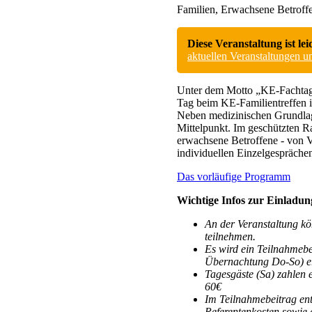
Familien, Erwachsene Betroff
Diese Veranstaltung ist lei
aktuellen Veranstaltungen 
Unter dem Motto „KE-Fachtag 
Tag beim KE-Familientreffen 
Neben medizinischen Grundlag
Mittelpunkt. Im geschützten R
erwachsene Betroffene - von V
individuellen Einzelgespräche
Das vorläufige Programm
Wichtige Infos zur Einladu
An der Veranstaltung kö
teilnehmen.
Es wird ein Teilnahmebe
Übernachtung Do-So) erh
Tagesgäste (Sa) zahlen
60€
Im Teilnahmebeitrag ent
Referentenkosten sowie