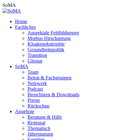
Zum
SoMA
Inhalt
springen
Home
Fachliches
Anorektale Fehlbildungen
Morbus Hirschsprung
Kloakenekstrophie
Gesundheitspolitik
Transition
Glossar
SoMA
Team
Beirat & Fachgruppen
Netzwerk
Podcast
Broschüren & Downloads
Presse
Rückschau
Angebote
Beratung & Hilfe
Regional
Thematisch
Jahrestagung
Familien