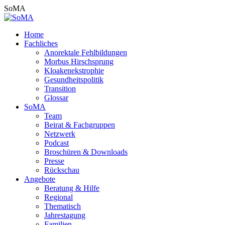
Zum
SoMA
Inhalt
springen
Home
Fachliches
Anorektale Fehlbildungen
Morbus Hirschsprung
Kloakenekstrophie
Gesundheitspolitik
Transition
Glossar
SoMA
Team
Beirat & Fachgruppen
Netzwerk
Podcast
Broschüren & Downloads
Presse
Rückschau
Angebote
Beratung & Hilfe
Regional
Thematisch
Jahrestagung
Familien