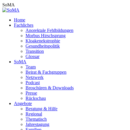
Zum
SoMA
Inhalt
springen
Home
Fachliches
Anorektale Fehlbildungen
Morbus Hirschsprung
Kloakenekstrophie
Gesundheitspolitik
Transition
Glossar
SoMA
Team
Beirat & Fachgruppen
Netzwerk
Podcast
Broschüren & Downloads
Presse
Rückschau
Angebote
Beratung & Hilfe
Regional
Thematisch
Jahrestagung
Familien