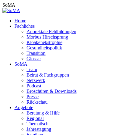
Zum
SoMA
Inhalt
springen
Home
Fachliches
Anorektale Fehlbildungen
Morbus Hirschsprung
Kloakenekstrophie
Gesundheitspolitik
Transition
Glossar
SoMA
Team
Beirat & Fachgruppen
Netzwerk
Podcast
Broschüren & Downloads
Presse
Rückschau
Angebote
Beratung & Hilfe
Regional
Thematisch
Jahrestagung
Familien