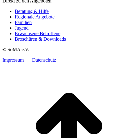
Direkt zu den Angeboten
Beratung & Hilfe
Regionale Angebote
Familien
Jugend
Erwachsene Betroffene
Broschüren & Downloads
© SoMA e.V.
Impressum
|
Datenschutz
t
T